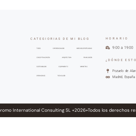
HORARIO
CATEGIORIAS DE MI BLOG
9:00 a 19:00
TODOS
EXPERIENCIALIDAD
MERCADO/OPORTUNIDAD
CONCEPTUALIZACIÓN
ARQUITECTURA
FINANCIACIÓN
¿DÓNDE EST
SOSTENIBILIDAD
EQUIPAMIENTO
MARKETING
Pozuelo de Alar
OPERACIONES
TECNOLOGÍA
Madrid, España
romo International Consulting SL +2026+Todos los derechos r