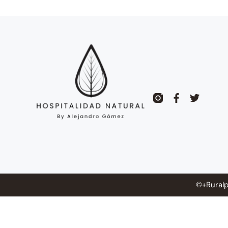
©+Ruralp