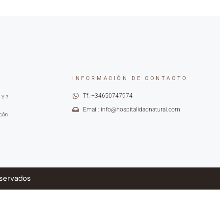
INFORMACIÓN DE CONTACTO
Tf: +34650747974
OY?
Email: info@hospitalidadnatural.com
cón
eservados