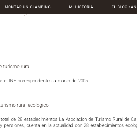
 2005
MONTAR UN GLAMPING
MI HISTORIA
EL BLOG «AN
e turismo rural
r el INE correspondientes a marzo de 2005.
turismo rural ecologico
total de 28 establecimientos La Asociacion de Turismo Rural de Ca
 y pensiones, cuenta en la actualidad con 28 establecimientos ecolog