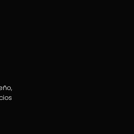
eño,
cios