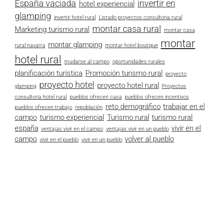
España vaciada
invertir en
hotel experiencial
glamping
invertir hotel rural
Listado proyectos consultoria rural
montar casa rural
Marketing turismo rural
montar casa
montar
montar glamping
rural navarra
montar hotel boutique
hotel rural
mudarse al campo
oportunidades rurales
planificación turística
Promoción turismo rural
proyecto
proyecto hotel
proyecto hotel rural
glamping
Proyectos
consultoria hotel rural
pueblos ofrecen casa
pueblos ofrecen incentivos
reto demográfico
trabajar en el
pueblos ofrecen trabajo
repoblación
campo
turismo experiencial
Turismo rural
turismo rural
españa
vivir en el
ventajas vivir en el campo
ventajas vivir en un pueblo
campo
volver al pueblo
vivir en el pueblo
vivir en un pueblo