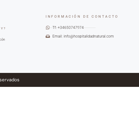
INFORMACIÓN DE CONTACTO
Tf: +34650747974
OY?
Email: info@hospitalidadnatural.com
cón
eservados