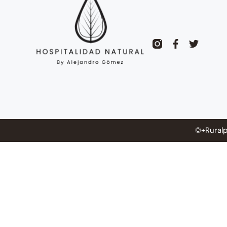
©+Ruralp