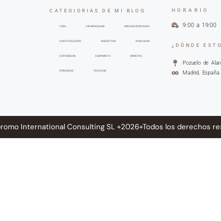
HORARIO
CATEGIORIAS DE MI BLOG
9:00 a 19:00
TODOS
EXPERIENCIALIDAD
MERCADO/OPORTUNIDAD
CONCEPTUALIZACIÓN
ARQUITECTURA
FINANCIACIÓN
¿DÓNDE EST
SOSTENIBILIDAD
EQUIPAMIENTO
MARKETING
Pozuelo de Alar
OPERACIONES
TECNOLOGÍA
Madrid, España
romo International Consulting SL +2026+Todos los derechos r