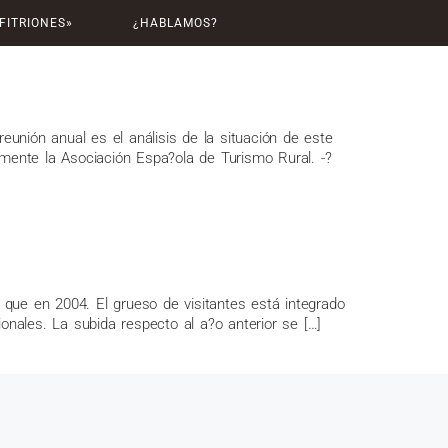
FITRIONES»
¿HABLAMOS?
eunión anual es el análisis de la situación de este
almente la Asociación Espa?ola de Turismo Rural. -?
que en 2004. El grueso de visitantes está integrado
onales. La subida respecto al a?o anterior se […]