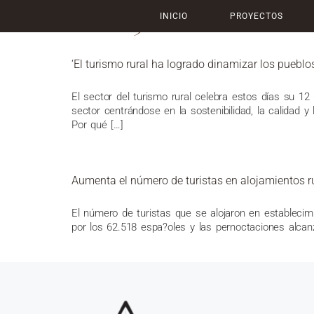
DÍA:
31 DE MAYO DE
INICIO
PROYECTOS
‘El turismo rural ha logrado dinamizar los pueblo
El sector del turismo rural celebra estos días su 12
sector centrándose en la sostenibilidad, la calidad y
Por qué […]
Aumenta el número de turistas en alojamientos r
El número de turistas que se alojaron en establecim
por los 62.518 espa?oles y las pernoctaciones alcanz