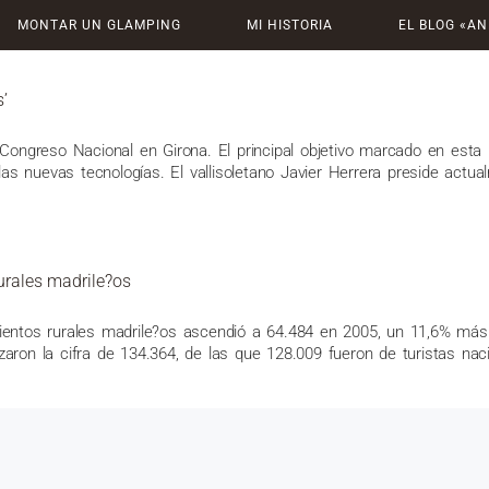
 2006
MONTAR UN GLAMPING
MI HISTORIA
EL BLOG «AN
s’
 Congreso Nacional en Girona. El principal objetivo marcado en esta r
 las nuevas tecnologías. El vallisoletano Javier Herrera preside actu
urales madrile?os
ientos rurales madrile?os ascendió a 64.484 en 2005, un 11,6% más 
aron la cifra de 134.364, de las que 128.009 fueron de turistas naci