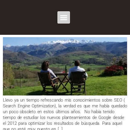
MES:
MAYO 2014
SEO para Turismo Rural y posicionamiento en Google
Llevo ya un tiempo refrescando mis conocimientos sobre SEO (
Search Engine Optimization), la verdad es que me había quedado
un poco obsoleto en estos últimos años. No había tenido
tiempo de estudiar los nuevos planteamientos de Google desde
el 2012 para optimizar los resultados de búsqueda. Para aquel
que no esté muy puesto en […]