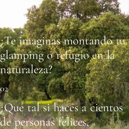
01
¿Te imaginas montando tu
glamping o refugio en la
naturaleza?
02
¿Qué tal si haces a cientos
de personas felices,