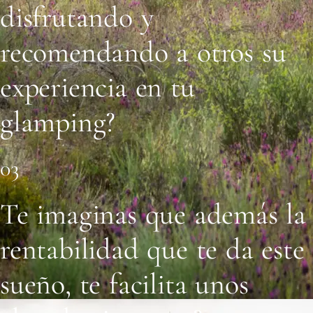
disfrutando y
recomendando a otros su
experiencia en tu
glamping?
03
Te imaginas que además la
rentabilidad que te da este
sueño, te facilita unos