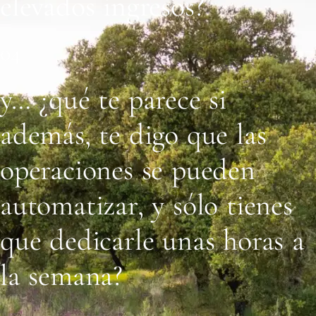
elevados ingresos?
04
y… ¿qué te parece si
además, te digo que las
operaciones se pueden
automatizar, y sólo tienes
que dedicarle unas horas a
la semana?