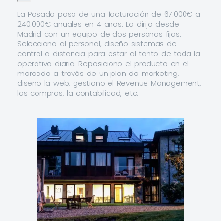
La Posada pasa de una facturación de 67.000€ a
240.000€ anuales en 4 años. La dirijo desde
Madrid con un equipo de dos personas fijas.
Selecciono al personal, diseño sistemas de
control a distancia para estar al tanto de toda la
operativa diaria. Reposiciono el producto en el
mercado a través de un plan de marketing,
diseño la web, gestiono el Revenue Management,
las compras, la contabilidad, etc.